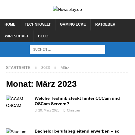
HOME
TECHNIKWELT
GAMING ECKE
RATGEBER
WIRTSCHAFT
BLOG
STARTSEITE
2023
März
Monat:
März 2023
Welche Technik steckt hinter CCCam und
OSCam Servern?
20. März 2023
Christian
Bachelor berufsbegleitend erwerben – so