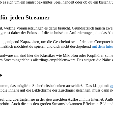
b es sich um ein längst bekanntes Spiel handelt oder ob du ein bislang 
 für jeden Streamer
eicht, welche Voraussetzungen es dafür braucht. Grundsätzlich lauern zw
tiger ist daher der Fokus auf die technischen Anforderungen, die das Ab
u genügend Kapazitäten, um die Geschehnisse auf deinem Computer in d
Schließlich möchtest du spielen und dich nicht durchgehend
mit dem Inte
dware an, sind hier die Klassiker wie Mikrofon oder Kopfhörer zu ne
res Streamingerlebnis allerdings empfehlenswert. Das steigert die Nähe
e
gramm, das mögliche Sicherheitsbedenken ausschließt. Das klappt mit
gr
t die Inhalte auf die Bildschirme der Zuschauer gelangen, muss dann 
f und übertragen sie in der gewünschten Auflösung ins Internet. Auß
gehört. Auch die aus den großen Streams bekannten Effekte in Bild un