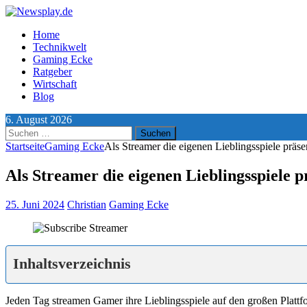
Home
Technikwelt
Gaming Ecke
Ratgeber
Wirtschaft
Blog
6. August 2026
Suchen
nach:
Startseite
Gaming Ecke
Als Streamer die eigenen Lieblingsspiele präse
Als Streamer die eigenen Lieblingsspiele p
25. Juni 2024
Christian
Gaming Ecke
Inhaltsverzeichnis
Jeden Tag streamen Gamer ihre Lieblingsspiele auf den großen Plattf