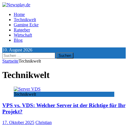
Home
Technikwelt
Gaming Ecke
Ratgeber
Wirtschaft
Blog
10. August 2026
Suchen
nach:
Startseite
Technikwelt
Technikwelt
Technikwelt
VPS vs. VDS: Welcher Server ist der Richtige für Ihr
Projekt?
17. Oktober 2025
Christian