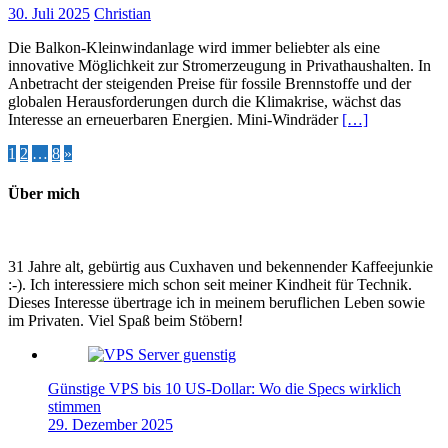
30. Juli 2025
Christian
Die Balkon-Kleinwindanlage wird immer beliebter als eine
innovative Möglichkeit zur Stromerzeugung in Privathaushalten. In
Anbetracht der steigenden Preise für fossile Brennstoffe und der
globalen Herausforderungen durch die Klimakrise, wächst das
Interesse an erneuerbaren Energien. Mini-Windräder
[…]
Seitennummerierung
1
2
…
8
»
der
Über mich
Beiträge
31 Jahre alt, gebürtig aus Cuxhaven und bekennender Kaffeejunkie
:-). Ich interessiere mich schon seit meiner Kindheit für Technik.
Dieses Interesse übertrage ich in meinem beruflichen Leben sowie
im Privaten. Viel Spaß beim Stöbern!
Günstige VPS bis 10 US-Dollar: Wo die Specs wirklich
stimmen
29. Dezember 2025