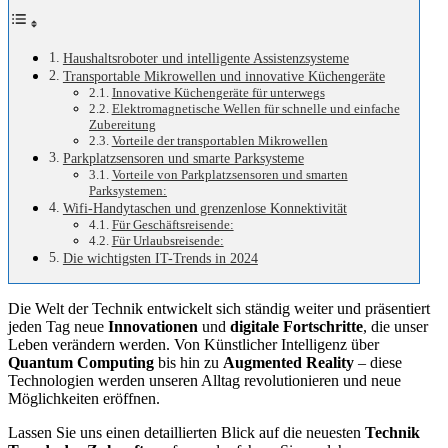
Haushaltsroboter und intelligente Assistenzsysteme
Transportable Mikrowellen und innovative Küchengeräte
Innovative Küchengeräte für unterwegs
Elektromagnetische Wellen für schnelle und einfache
Zubereitung
Vorteile der transportablen Mikrowellen
Parkplatzsensoren und smarte Parksysteme
Vorteile von Parkplatzsensoren und smarten
Parksystemen:
Wifi-Handytaschen und grenzenlose Konnektivität
Für Geschäftsreisende:
Für Urlaubsreisende:
Die wichtigsten IT-Trends in 2024
Die Welt der Technik entwickelt sich ständig weiter und präsentiert
jeden Tag neue
Innovationen
und
digitale Fortschritte
, die unser
Leben verändern werden. Von Künstlicher Intelligenz über
Quantum Computing
bis hin zu
Augmented Reality
– diese
Technologien werden unseren Alltag revolutionieren und neue
Möglichkeiten eröffnen.
Lassen Sie uns einen detaillierten Blick auf die neuesten
Technik