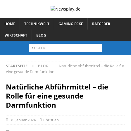
HOME
TECHNIKWELT
GAMING ECKE
RATGEBER
WIRTSCHAFT
BLOG
STARTSEITE
BLOG
Natürliche Abführmittel – die Rolle für
eine gesunde Darmfunktion
Natürliche Abführmittel – die
Rolle für eine gesunde
Darmfunktion
31. Januar 2024
Christian