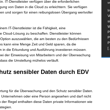
. IT-Dienstleister verfügen über die erforderlichen
v
ung von Daten in die Cloud zu erleichtern. Sie verfügen
I
ien und sorgen für einen reibungslosen Übergang wertvoller
V
s
W
nem IT-Dienstleister ist die Fähigkeit, eine
P
 Cloud-Lösung zu beschaffen. Dienstleister können
P
d-Option auszuwählen, die am besten zu den Bedürfnissen
P
s kann eine Menge Zeit und Geld sparen, da die
[.
n in die Erkundung und Ausführung investieren müssen.
 bei der Einweisung von Mitarbeitern und der Überwachung
 dass die Umstellung mühelos verläuft.
utz sensibler Daten durch EDV
ortung für die Überwachung und den Schutz sensibler Daten.
ein Unternehmen oder eine Person angesehen und darf nicht
 der Regel enthalten diese Daten private Informationen wie
ategien.