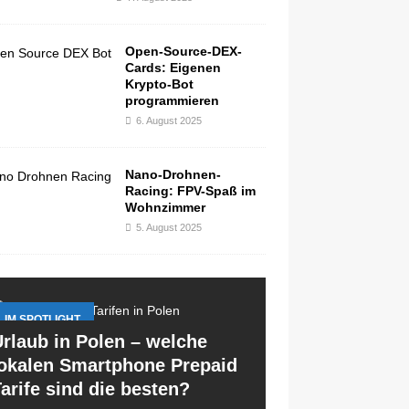
Open-Source-DEX-
Cards: Eigenen
Krypto-Bot
programmieren
6. August 2025
Nano-Drohnen-
Racing: FPV-Spaß im
Wohnzimmer
5. August 2025
IM SPOTLIGHT
rlaub in Polen – welche
lokalen Smartphone Prepaid
arife sind die besten?