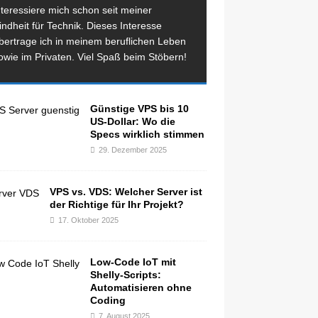
nteressiere mich schon seit meiner
indheit für Technik. Dieses Interesse
bertrage ich in meinem beruflichen Leben
owie im Privaten. Viel Spaß beim Stöbern!
Günstige VPS bis 10
US-Dollar: Wo die
Specs wirklich stimmen
29. Dezember 2025
VPS vs. VDS: Welcher Server ist
der Richtige für Ihr Projekt?
17. Oktober 2025
Low-Code IoT mit
Shelly-Scripts:
Automatisieren ohne
Coding
7. August 2025